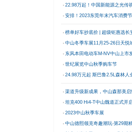
22.98万起！中国新能源之光传
▪
安排！2023东莞年末汽车消费
▪
榜单好车抄底价 | 超级钜惠选长
▪
中山冬季车展11月25-26日天悦
▪
东风本田电动车M-NV中山上市
▪
世纪展览中山秋季购车节
▪
24.98万元起 斯巴鲁2.5L森林
▪
渠道升级新成果，中山森那美启
▪
坦克400 Hi4-T中山魏道正式开
▪
2023中山秋季车展
▪
中山德熙领克奇趣潮玩-第29期
▪