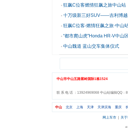
狂飙C位客燃情狂飙之旅中山站
▪
十万级新三好SUV——吉利博越
▪
狂飙C位客-燃情狂飙之旅·中山
▪
“都市爬山虎”Honda HR-V中
▪
中山魏道 蓝山交车集体仪式
▪
中山市中山五路紫岭国际1栋1524
联 系 电 话 ：13924969068 中山站编辑QQ：89
中山
北京
上海
天津
天津滨海
重庆
网上车市
|
关于
E