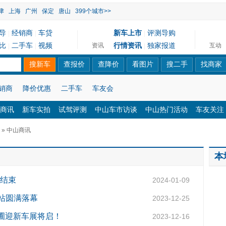
津
上海
广州
保定
唐山
399个城市>>
导
经销商
车贷
新车上市
评测导购
|
|
|
比
二手车
视频
行情资讯
独家报道
资讯
互动
|
|
|
销商
降价优惠
二手车
车友会
商讯
新车实拍
试驾评测
中山车市访谈
中山热门活动
车友关注
» 中山商讯
本
满结束
2024-01-09
山站圆满落幕
2023-12-25
黄圃迎新车展将启！
2023-12-16