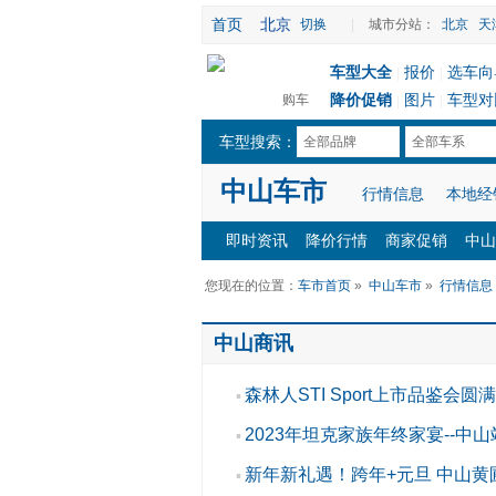
首页
北京
切换
|
城市分站：
北京
天
车型大全
报价
选车向
|
|
降价促销
图片
车型对
购车
|
|
车型搜索：
全部品牌
全部车系
中山车市
行情信息
本地经
即时资讯
降价行情
商家促销
中山
您现在的位置：
车市首页
»
中山车市
»
行情信息
中山商讯
森林人STI Sport上市品鉴会圆
▪
2023年坦克家族年终家宴--中
▪
新年新礼遇！跨年+元旦 中山
▪