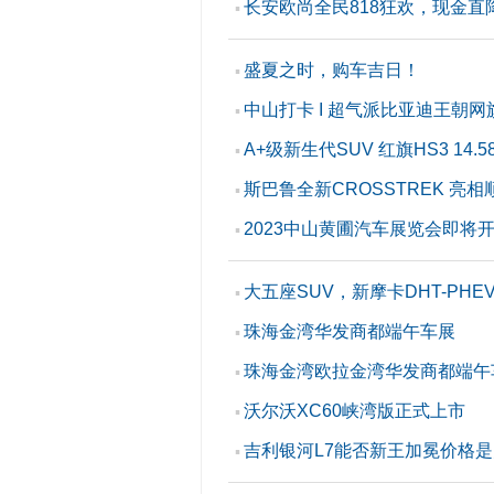
长安欧尚全民818狂欢，现金直
▪
盛夏之时，购车吉日！
▪
中山打卡 I 超气派比亚迪王朝
▪
A+级新生代SUV 红旗HS3 14.5
▪
斯巴鲁全新CROSSTREK 亮相
▪
2023中山黄圃汽车展览会即将
▪
大五座SUV，新摩卡DHT-PHE
▪
珠海金湾华发商都端午车展
▪
珠海金湾欧拉金湾华发商都端午
▪
沃尔沃XC60峡湾版正式上市
▪
吉利银河L7能否新王加冕价格
▪