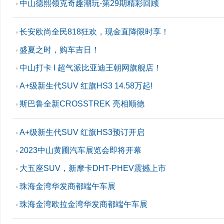
中山德熙领克奇趣潮玩-第29期精彩回顾
▪
长安欧尚全民818狂欢，现金直降限时享！
▪
盛夏之时，购车吉日！
▪
中山打卡 I 超气派比亚迪王朝网旗舰店！
▪
A+级新生代SUV 红旗HS3 14.58万起!
▪
斯巴鲁全新CROSSTREK 亮相顺德
▪
A+级新生代SUV 红旗HS3预订开启
▪
2023中山黄圃汽车展览会即将开幕
▪
大五座SUV，新摩卡DHT-PHEV震撼上市
▪
珠海金湾华发商都端午车展
▪
珠海金湾欧拉金湾华发商都端午车展
▪