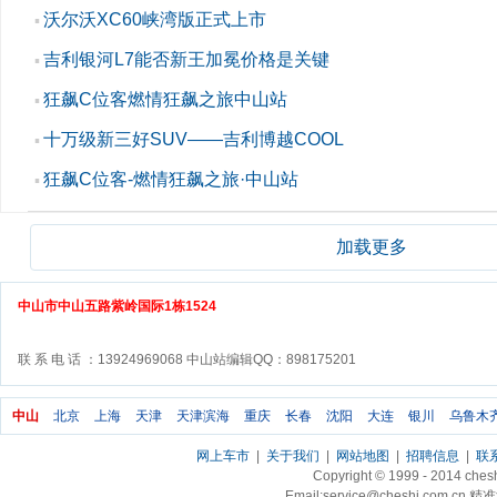
沃尔沃XC60峡湾版正式上市
▪
吉利银河L7能否新王加冕价格是关键
▪
狂飙C位客燃情狂飙之旅中山站
▪
十万级新三好SUV——吉利博越COOL
▪
狂飙C位客-燃情狂飙之旅·中山站
▪
加载更多
中山市中山五路紫岭国际1栋1524
联 系 电 话 ：13924969068 中山站编辑QQ：898175201
中山
北京
上海
天津
天津滨海
重庆
长春
沈阳
大连
银川
乌鲁木
网上车市
|
关于我们
|
网站地图
|
招聘信息
|
联
Copyright © 1999 - 2014 ch
Email:service@cheshi.