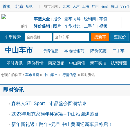
首页
北京
切换
|
城市分站：
北京
天津
上海
广州
保定
唐山
399
车型大全
报价
选车向导
经销商
车贷
|
|
|
|
降价促销
图片
车型对比
二手车
视频
购车
|
|
|
|
车型搜索：
全部品牌
全部车系
中山车市
行情信息
本地经销商
降价优惠
二手车
即时资讯
降价行情
商家促销
中山商讯
新车实拍
试驾评测
您现在的位置：
车市首页
»
中山车市
»
行情信息
» 即时资讯
即时资讯
森林人STI Sport上市品鉴会圆满结束
▪
2023年坦克家族年终家宴--中山站圆满落幕
▪
新年新礼遇！跨年+元旦 中山黄圃迎新车展将启！
▪