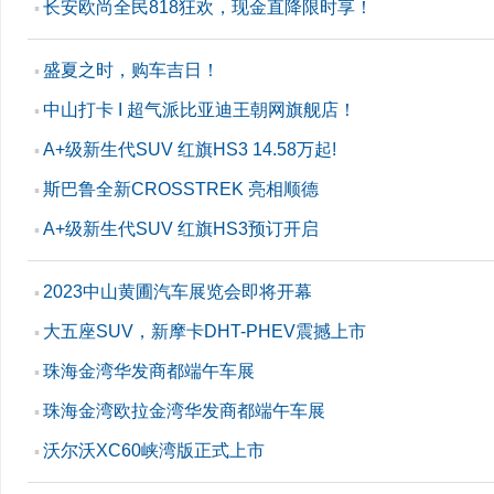
长安欧尚全民818狂欢，现金直降限时享！
▪
盛夏之时，购车吉日！
▪
中山打卡 I 超气派比亚迪王朝网旗舰店！
▪
A+级新生代SUV 红旗HS3 14.58万起!
▪
斯巴鲁全新CROSSTREK 亮相顺德
▪
A+级新生代SUV 红旗HS3预订开启
▪
2023中山黄圃汽车展览会即将开幕
▪
大五座SUV，新摩卡DHT-PHEV震撼上市
▪
珠海金湾华发商都端午车展
▪
珠海金湾欧拉金湾华发商都端午车展
▪
沃尔沃XC60峡湾版正式上市
▪