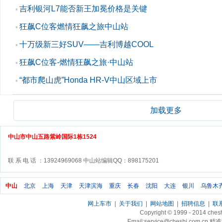
吉利银河L7能否新王加冕价格是关键
▪
狂飙C位客燃情狂飙之旅中山站
▪
十万级新三好SUV——吉利博越COOL
▪
狂飙C位客-燃情狂飙之旅·中山站
▪
“都市爬山虎”Honda HR-V中山区域上市
▪
加载更多
中山市中山五路紫岭国际1栋1524
联 系 电 话 ：13924969068 中山站编辑QQ：898175201
中山
北京
上海
天津
天津滨海
重庆
长春
沈阳
大连
银川
乌鲁木
网上车市
|
关于我们
|
网站地图
|
招聘信息
|
联
Copyright © 1999 - 2014 ch
Email:service@cheshi.