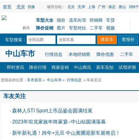
首页
北京
切换
|
城市分站：
北京
天津
上海
广州
保定
唐山
399
车型大全
报价
选车向导
经销商
车贷
|
|
|
|
降价促销
图片
车型对比
二手车
视频
购车
|
|
|
|
车型搜索：
全部品牌
全部车系
中山车市
行情信息
本地经销商
降价优惠
二手车
即时资讯
降价行情
商家促销
中山商讯
新车实拍
试驾评测
您现在的位置：
车市首页
»
中山车市
»
行情信息
» 车友关注
车友关注
森林人STI Sport上市品鉴会圆满结束
▪
2023年坦克家族年终家宴--中山站圆满落幕
▪
新年新礼遇！跨年+元旦 中山黄圃迎新车展将启！
▪