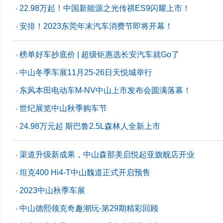
22.98万起！中国新能源之光传祺ES9闪耀上市！
▪
安排！2023东莞年末汽车消费节即将开幕！
▪
榜单好车抄底价 | 超级钜惠选长安汽车就Go了
▪
中山冬季车展11月25-26日天悦城举行
▪
东风本田电动车M-NV中山上市发布会圆满落幕！
▪
世纪展览中山秋季购车节
▪
24.98万元起 斯巴鲁2.5L森林人全新上市
▪
渠道升级新成果，中山森那美启悦起亚旗舰店开业
▪
坦克400 Hi4-T中山魏道正式开启预售
▪
2023中山秋季车展
▪
中山德熙领克奇趣潮玩-第29期精彩回顾
▪